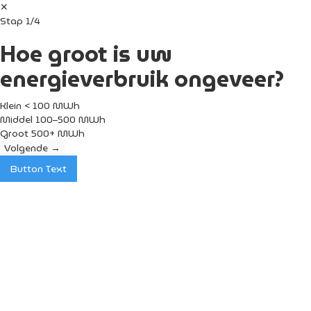
✕
Stap 1/4
Hoe groot is uw
energieverbruik ongeveer?
Klein < 100 MWh
Middel 100–500 MWh
Groot 500+ MWh
Volgende →
Button Text