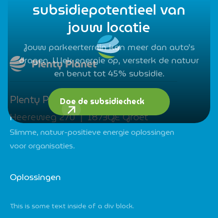
subsidiepotentieel van
jouw locatie
Jouw parkeerterrein kan meer dan auto’s
dragen. Wek energie op, versterk de natuur
en benut tot 45% subsidie.
Plenty Planet B.V.
Doe de subsidiecheck
Heereweg 270 | 1873GE Groet
Slimme, natuur-positieve energie oplossingen
voor organisaties.
Oplossingen
This is some text inside of a div block.