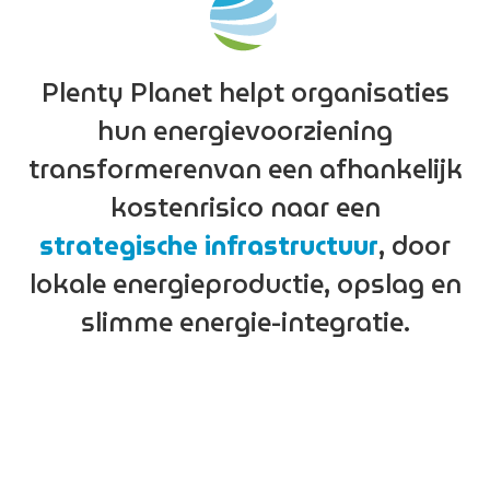
autonomie
begint
bij
decarbonisatie
Plenty
Planet
helpt
organisaties
Ontdek hoe organisaties hun energievoorziening
hun
energievoorziening
opnieuw ontwerpen met zonne-energie, opslag
transformeren
van
een
afhankelijk
en slimme energie-infrastructuur.
kostenrisico
naar
een
Neem contact op
strategische
infrastructuur
,
door
lokale
energieproductie,
opslag
en
Bekijk onze oplossingen
slimme
energie-integratie.