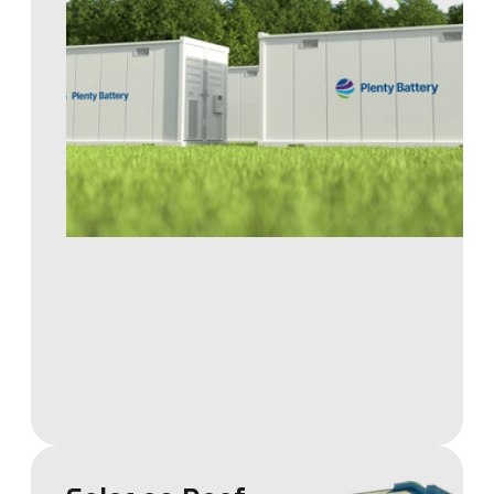
Grootschalige zonneparken die duurzame
energie produceren en bijdragen aan een
toekomstbestendige energievoorziening.