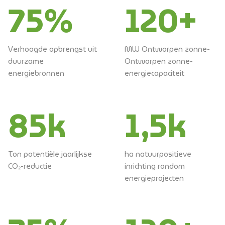
75
%
120
+
Verhoogde opbrengst uit
MW Ontworpen zonne-
duurzame
Ontworpen zonne-
energiebronnen
energiecapaciteit
85
k
1,5k
Ton potentiële jaarlijkse
ha natuurpositieve
CO₂-reductie
inrichting rondom
energieprojecten