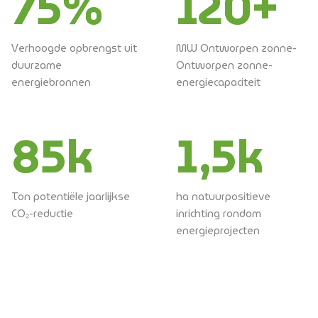
75
%
120
+
Verhoogde opbrengst uit
MW Ontworpen zonne-
duurzame
Ontworpen zonne-
energiebronnen
energiecapaciteit
85
k
1,5k
Ton potentiële jaarlijkse
ha natuurpositieve
CO₂-reductie
inrichting rondom
energieprojecten