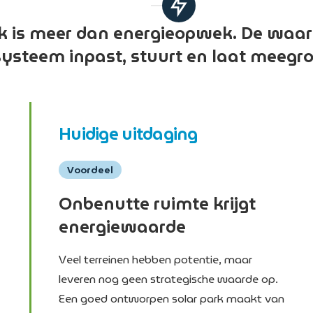
Grootschalige zonneparken die duurzame energie
 is meer dan energieopwek. De waarde
produceren en bijdragen aan een
systeem inpast, stuurt en laat meegro
toekomstbestendige energievoorziening.
Plan een intake
Huidige uitdaging
Voordeel
Onbenutte ruimte krijgt
energiewaarde
Veel terreinen hebben potentie, maar
leveren nog geen strategische waarde op.
Een goed ontworpen solar park maakt van